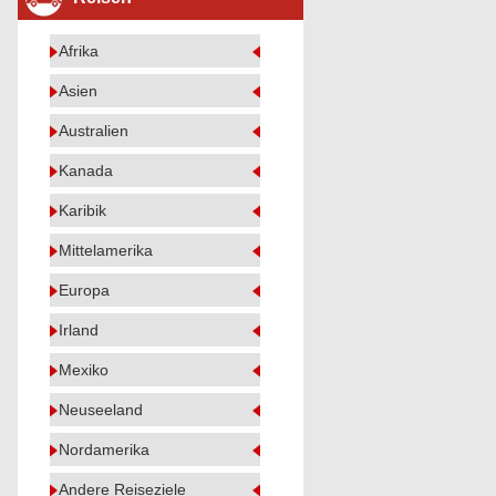
Afrika
Asien
Australien
Kanada
Karibik
Mittelamerika
Europa
Irland
Mexiko
Neuseeland
Nordamerika
Andere Reiseziele