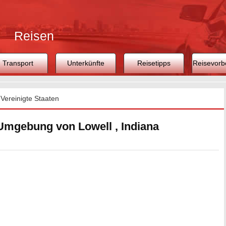
Reisen
Transport
Unterkünfte
Reisetipps
Reisevorb
>
Vereinigte Staaten
 Umgebung von Lowell , Indiana