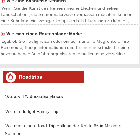
Snacks Decke und Kopfkissen (optional ) H
Wie eine Bahnreise Nehmen
Wenn Sie die Kunst des Reisens neu entdecken und sehen
Landschaften , die Sie normalerweise verpassen möchten, können
eine Bahnfahrt viel weniger kompliziert als Flugreisen zu können,
benötigt weniger Wartezeit und kürzere Sicherheitslinien und bietet
geräumiger Unterkünfte. Sie können sowohl luxuri
Wie man einen Routenplaner Marke
Egal, ob Sie häufig reisen oder einfach nur eine Möglichkeit, Ihre
Reiseroute, Budgetinformationen und Erinnerungsstücke für eine
bevorstehende Autofahrt organisieren, erstellen eine vielseitige
Planer, um alles, was Sie brauchen, zu halten. Ein richtig gefüllt
Bindemittel wird dafür sorgen, Sie etw
Roadtrips
Wie ein US- Autoreise planen
Wie ein Budget Family Trip
Wie man einen Road Trip entlang der Route 66 in Missouri
Nehmen