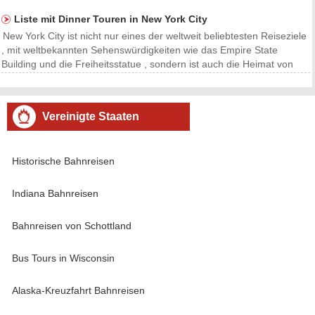
nach Region. Scenic Rides Die Schönheit der schottischen Highlands
auf die häufig reiste Glasgow nach Fort Willi
Liste mit Dinner Touren in New York City
New York City ist nicht nur eines der weltweit beliebtesten Reiseziele
, mit weltbekannten Sehenswürdigkeiten wie das Empire State
Building und die Freiheitsstatue , sondern ist auch die Heimat von
zahlreichen Arten von Küche aus der ganzen Welt . Nehmen Sie
einen Bissen aus dem Big Apple , die wirk
Vereinigte Staaten
Historische Bahnreisen
Indiana Bahnreisen
Bahnreisen von Schottland
Bus Tours in Wisconsin
Alaska-Kreuzfahrt Bahnreisen