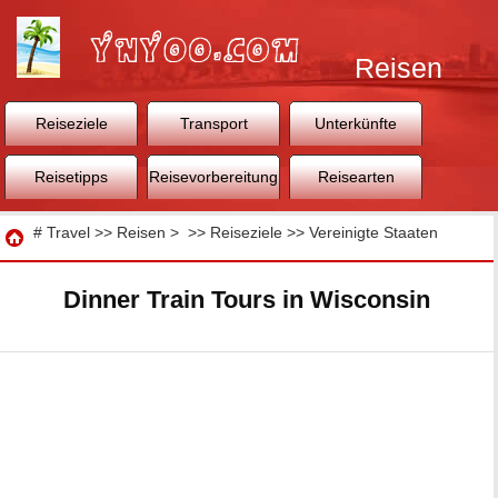
Reisen
Reiseziele
Transport
Unterkünfte
Reisetipps
Reisevorbereitung
Reisearten
Reisen
#
Travel
>>
Reisen
> >>
Reiseziele
>>
Vereinigte Staaten
Dinner Train Tours in Wisconsin