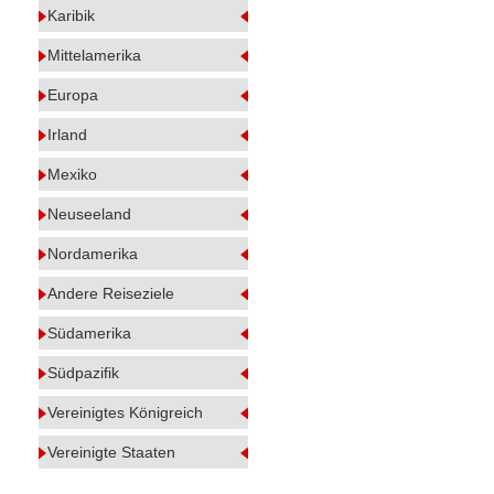
Karibik
Mittelamerika
Europa
Irland
Mexiko
Neuseeland
Nordamerika
Andere Reiseziele
Südamerika
Südpazifik
Vereinigtes Königreich
Vereinigte Staaten