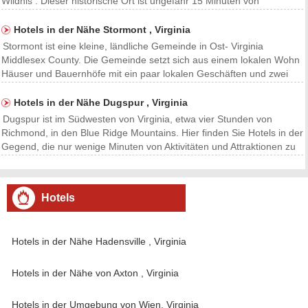
Wildnis . Dieser historische Ort ist ungefähr 15 Minuten von
Unterkunftsmöglichkeiten in Fredericksburg. Chancellorsville bietet
Zugang zu Fredericksburg und Spotsyl
Hotels in der Nähe Stormont , Virginia
Stormont ist eine kleine, ländliche Gemeinde in Ost- Virginia
Middlesex County. Die Gemeinde setzt sich aus einem lokalen Wohn
Häuser und Bauernhöfe mit ein paar lokalen Geschäften und zwei
Schulen gemacht . Stormont selbst ist zu klein für ein Hotel, aber
einige können in den Norden gefunden werden
Hotels in der Nähe Dugspur , Virginia
Dugspur ist im Südwesten von Virginia, etwa vier Stunden von
Richmond, in den Blue Ridge Mountains. Hier finden Sie Hotels in der
Gegend, die nur wenige Minuten von Aktivitäten und Attraktionen zu
finden. Von Weingüter zu Bauernmärkten und Erholung im Freien wie
Radfahren , Wandern, Schwimmen und Re
Hotels
Hotels in der Nähe Hadensville , Virginia
Hotels in der Nähe von Axton , Virginia
Hotels in der Umgebung von Wien, Virginia