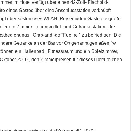
mer im Hotel verfügt über einen 42-Zoll- Flachbild-
äte eines Gastes über eine Anschlussstation verknüpft
ügt über kostenloses WLAN. Reisemüden Gäste die große
jedem Zimmer. Lebensmittel- und Getränkestation: Die
stbedienungs , Grab-and -go "Fuel re " zu befriedigen. Die
ndere Getränke an der Bar vor Ort genannt genießen "w
 können ein Hallenbad , Fitnessraum und ein Spielzimmer,
 Oktober 2010 , den Zimmerpreisen für dieses Hotel reichen
property/overview/index.html?propertyID=3003