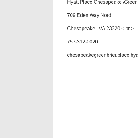
Hyatt Place Chesapeake /Green
709 Eden Way Nord
Chesapeake , VA 23320 < br >
757-312-0020
chesapeakegreenbrier.place.hya