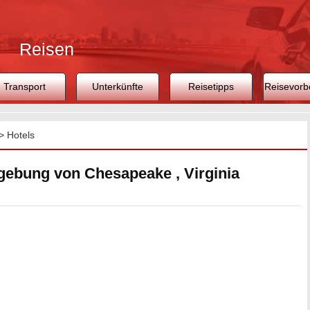
Reisen
Transport
Unterkünfte
Reisetipps
Reisevorb
>
Hotels
gebung von Chesapeake , Virginia