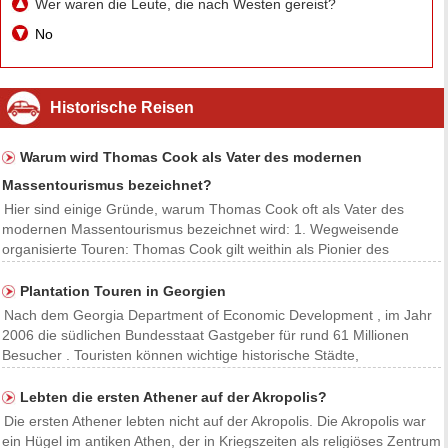
Wer waren die Leute, die nach Westen gereist?
No
Historische Reisen
Warum wird Thomas Cook als Vater des modernen
Massentourismus bezeichnet?
Hier sind einige Gründe, warum Thomas Cook oft als Vater des
modernen Massentourismus bezeichnet wird: 1. Wegweisende
organisierte Touren: Thomas Cook gilt weithin als Pionier des
Konzepts organisierter Gruppenreisen, als er 1841 die erste
Pauschalreise arrangierte und eine Gruppe von Abstinenzbefü
Plantation Touren in Georgien
Nach dem Georgia Department of Economic Development , im Jahr
2006 die südlichen Bundesstaat Gastgeber für rund 61 Millionen
Besucher . Touristen können wichtige historische Städte,
Schlachtfelder und Plantagen im ganzen Staat gelegen erkunden.
Der Südwest- Georgia verfügt über einen fairen Anteil a
Lebten die ersten Athener auf der Akropolis?
Die ersten Athener lebten nicht auf der Akropolis. Die Akropolis war
ein Hügel im antiken Athen, der in Kriegszeiten als religiöses Zentrum