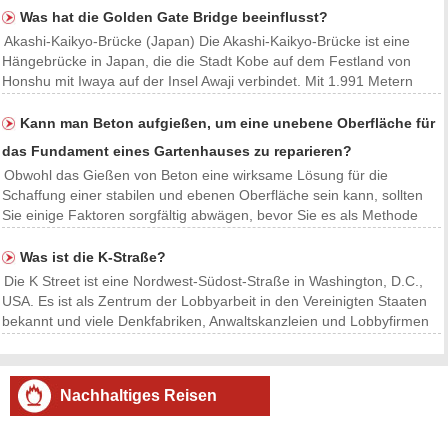
Was hat die Golden Gate Bridge beeinflusst?
Akashi-Kaikyo-Brücke (Japan) Die Akashi-Kaikyo-Brücke ist eine
Hängebrücke in Japan, die die Stadt Kobe auf dem Festland von
Honshu mit Iwaya auf der Insel Awaji verbindet. Mit 1.991 Metern
(6.532 Fuß) hat sie die längste zentrale Spannweite aller
Hängebrücken der Welt. Die Akashi-Kaikyo-Brücke wu
Kann man Beton aufgießen, um eine unebene Oberfläche für
das Fundament eines Gartenhauses zu reparieren?
Obwohl das Gießen von Beton eine wirksame Lösung für die
Schaffung einer stabilen und ebenen Oberfläche sein kann, sollten
Sie einige Faktoren sorgfältig abwägen, bevor Sie es als Methode
zum Befestigen einer unebenen Oberfläche für das Fundament Ihres
Gartenhauses auswählen: 1. Bewerten Sie das Au
Was ist die K-Straße?
Die K Street ist eine Nordwest-Südost-Straße in Washington, D.C.,
USA. Es ist als Zentrum der Lobbyarbeit in den Vereinigten Staaten
bekannt und viele Denkfabriken, Anwaltskanzleien und Lobbyfirmen
haben Büros in der K Street. Die K Street liegt im Stadtteil Foggy
Bottom in Washington, D.C. und ve
Nachhaltiges Reisen