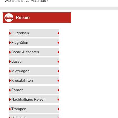
Wie sieht Nova Plaid aus?
Reisen
Flugreisen
Flughäfen
Boote & Yachten
Busse
Mietwagen
Kreuzfahrten
Fähren
Nachhaltiges Reisen
Trampen