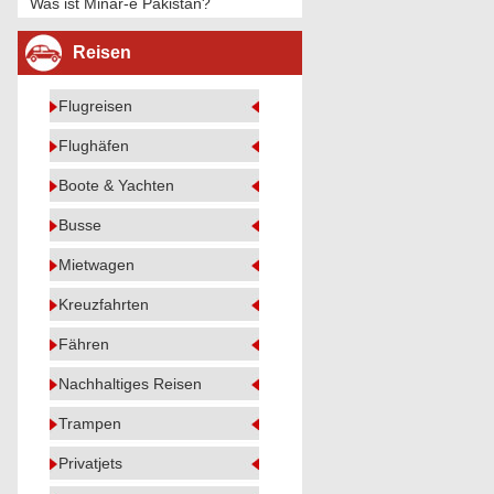
Was ist Minar-e Pakistan?
Reisen
Flugreisen
Flughäfen
Boote & Yachten
Busse
Mietwagen
Kreuzfahrten
Fähren
Nachhaltiges Reisen
Trampen
Privatjets