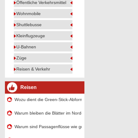
Öffentliche Verkehrsmittel
Wohnmobile
Shuttlebusse
Kleinflugzeuge
U-Bahnen
Züge
Reisen & Verkehr
Reisen
Wozu dient die Green-Stick-Abformmasse?
Warum bleiben die Blätter im Norden das ganze Jahr über grü
Warum sind Passagenflüsse wie grüne Bänder reich an Bildern