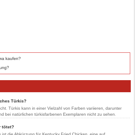
owa kaufen?
bung?
sches Türkis?
cht. Türkis kann in einer Vielzahl von Farben variieren, darunter
d bei natürlichen türkisfarbenen Exemplaren nicht zu sehen.
 tötet?
Es ist die Abkürzung für Kentucky Fried Chicken, eine auf