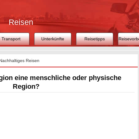
Reisen
Transport
Unterkünfte
Reisetipps
Reisevorb
Nachhaltiges Reisen
egion eine menschliche oder physische
Region?