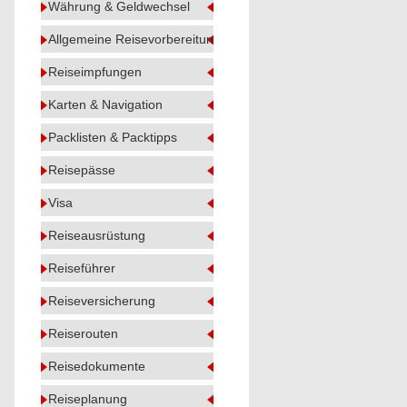
Währung & Geldwechsel
Allgemeine Reisevorbereitung
Reiseimpfungen
Karten & Navigation
Packlisten & Packtipps
Reisepässe
Visa
Reiseausrüstung
Reiseführer
Reiseversicherung
Reiserouten
Reisedokumente
Reiseplanung