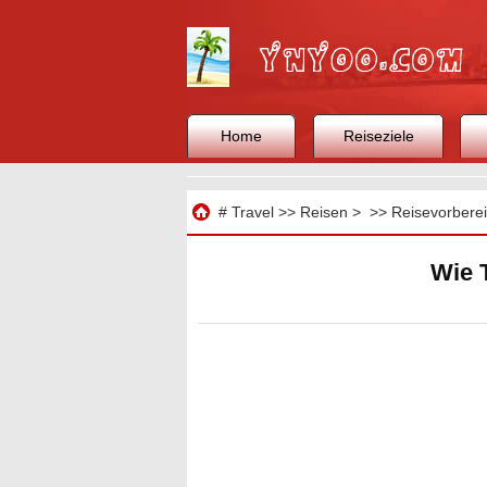
Home
Reiseziele
Reisen
#
Travel
>>
Reisen
> >>
Reisevorbere
Wie 