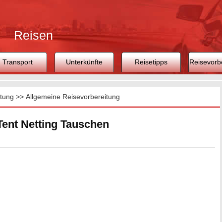
Reisen
Transport
Unterkünfte
Reisetipps
Reisevorb
itung
>>
Allgemeine Reisevorbereitung
Tent Netting Tauschen