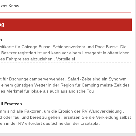
Texas Know
ng
n
ansitkarte für Chicago Busse, Schienenverkehr und Pace Busse. Die
Besitzer registriert ist und kann vor einem Lesegerät in öffentlichen
des Fahrpreises abzuziehen . Vorteile ei
ft für Dschungelcamperverwendet . Safari -Zelte sind ein Synonym
t einem günstigen Wetter in der Region für Camping meiste Zeit des
mes Merkmal für lokale als auch ausländische Tou
l Ersetzen
m sind alle Faktoren, um die Erosion der RV Wandverkleidung .
oder faul und bereit zu gehen , ersetzen Sie die Verkleidung selbst
ten in der RV erfordert das Schneiden der Ersatzplat