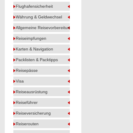
Flughafensicherheit
Währung & Geldwechsel
Allgemeine Reisevorbereitung
Reiseimpfungen
Karten & Navigation
Packlisten & Packtipps
Reisepässe
Visa
Reiseausrüstung
Reiseführer
Reiseversicherung
Reiserouten