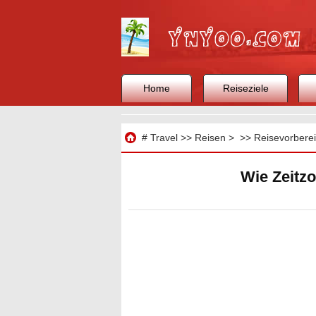
Home
Reiseziele
Reisen
#
Travel
>>
Reisen
> >>
Reisevorbere
Wie Zeitz