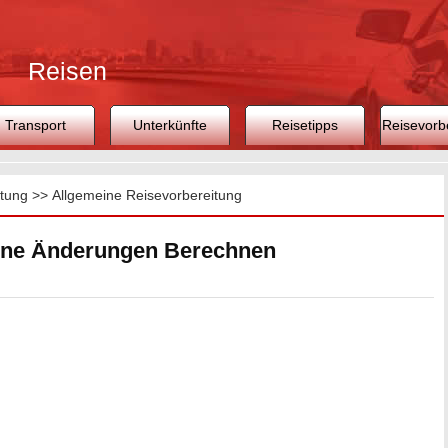
Reisen
Transport
Unterkünfte
Reisetipps
Reisevorb
itung
>>
Allgemeine Reisevorbereitung
one Änderungen Berechnen