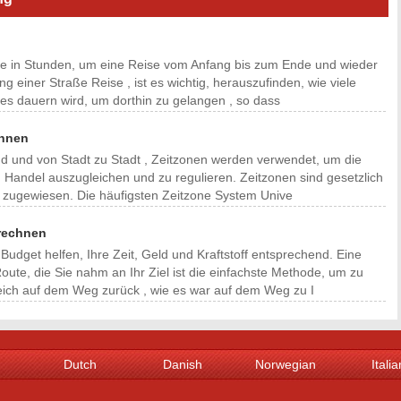
 die in Stunden, um eine Reise vom Anfang bis zum Ende und wieder
g einer Straße Reise , ist es wichtig, herauszufinden, wie viele
es dauern wird, um dorthin zu gelangen , so dass
chnen
nd und von Stadt zu Stadt , Zeitzonen werden verwendet, um die
d Handel auszugleichen und zu regulieren. Zeitzonen sind gesetzlich
t zugewiesen. Die häufigsten Zeitzone System Unive
rechnen
dget helfen, Ihre Zeit, Geld und Kraftstoff entsprechend. Eine
ute, die Sie nahm an Ihr Ziel ist die einfachste Methode, um zu
leich auf dem Weg zurück , wie es war auf dem Weg zu I
Dutch
Danish
Norwegian
Italia
Spanish
Portuguese
Swedish
Gree